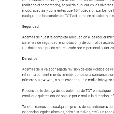
realizado el comentario), se pueda publicar en los divers
modo, aceptas y consientes que TGT pueda utilizarlos (de 
cualquier de los canales de TGT así como en plataformas 
Seguridad
Además de nuestra completa adecuación a los requerimiento
sistemas de seguridad, encriptación y de control de acces
tus datos solo pueda ser realizado por el personal autori
Derechos
Además de la ya aconsejada revisión de esta Política de Pri
retirar tu consentimiento remitiéndonos una comunicación e
número 915242400, o bien enviando un e-mail a info@tor.t
Puedes darte de baja de los boletines de TGT en cualquier 
email que quieres dar de baja, o por e-mail a la dirección in
Te informamos que cualquier ejercicio de los anteriores der
exigencias legales (fiscales, administrativas, etc.). En tod