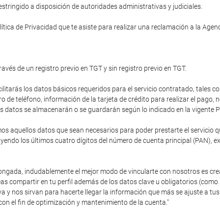
tringido a disposición de autoridades administrativas y judiciales.
ítica de Privacidad que te asiste para realizar una reclamación a la Age
ravés de un registro previo en TGT y sin registro previo en TGT.
cilitarás los datos básicos requeridos para el servicio contratado, tales c
de teléfono, información de la tarjeta de crédito para realizar el pago,
stos datos se almacenarán o se guardarán según lo indicado en la vigente P
 aquellos datos que sean necesarios para poder prestarte el servicio que
endo los últimos cuatro dígitos del número de cuenta principal (PAN), e
olongada, indudablemente el mejor modo de vincularte con nosotros es cre
as compartir en tu perfil además de los datos clave u obligatorios (como
va y nos sirvan para hacerte llegar la información que más se ajuste a 
con el fin de optimización y mantenimiento de la cuenta."