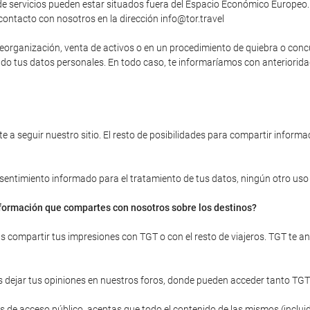
 servicios pueden estar situados fuera del Espacio Económico Europeo. 
contacto con nosotros en la dirección info@tor.travel
, reorganización, venta de activos o en un procedimiento de quiebra o con
yendo tus datos personales. En todo caso, te informaríamos con anteriori
 a seguir nuestro sitio. El resto de posibilidades para compartir informac
onsentimiento informado para el tratamiento de tus datos, ningún otro uso d
información que compartes con nosotros sobre los destinos?
ras compartir tus impresiones con TGT o con el resto de viajeros. TGT te 
 dejar tus opiniones en nuestros foros, donde pueden acceder tanto TGT
 de acceso público, aceptas que todo el contenido de las mismos (incluid