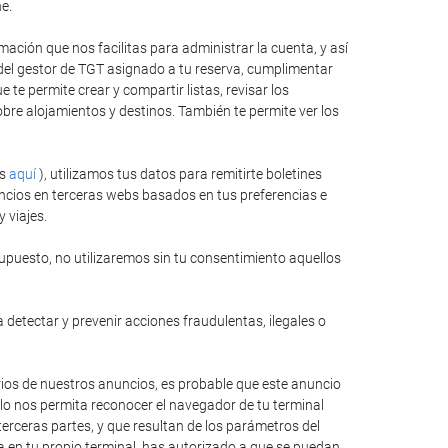
e.
ación que nos facilitas para administrar la cuenta, y así
 del gestor de TGT asignado a tu reserva, cumplimentar
te permite crear y compartir listas, revisar los
bre alojamientos y destinos. También te permite ver los
es
aquí
), utilizamos tus datos para remitirte boletines
ncios en terceras webs basados en tus preferencias e
 viajes.
upuesto, no utilizaremos sin tu consentimiento aquellos
 detectar y prevenir acciones fraudulentas, ilegales o
rios de nuestros anuncios, es probable que este anuncio
llo nos permita reconocer el navegador de tu terminal
erceras partes, y que resultan de los parámetros del
ida en tu propio terminal, has autorizado a que se puedan