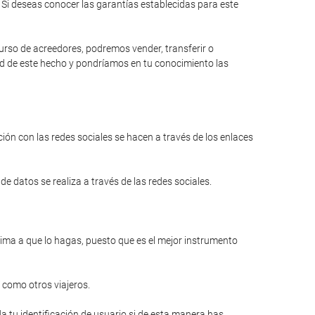
Si deseas conocer las garantías establecidas para este
curso de acreedores, podremos vender, transferir o
dad de este hecho y pondríamos en tu conocimiento las
ión con las redes sociales se hacen a través de los enlaces
e datos se realiza a través de las redes sociales.
anima a que lo hagas, puesto que es el mejor instrumento
 como otros viajeros.
a tu identificación de usuario si de esta manera has