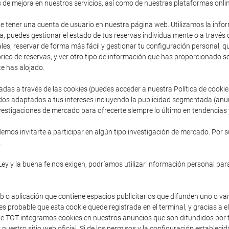
s de mejora en nuestros servicios, así como de nuestras plataformas onlin
de tener una cuenta de usuario en nuestra página web. Utilizamos la inform
, puedes gestionar el estado de tus reservas individualmente o a través
es, reservar de forma más fácil y gestionar tu configuración personal, que 
ico de reservas, y ver otro tipo de información que has proporcionado so
e has alojado.
adas a través de las cookies (puedes acceder a nuestra Política de cooki
dos adaptados a tus intereses incluyendo la publicidad segmentada (anu
vestigaciones de mercado para ofrecerte siempre lo último en tendencias y
mos invitarte a participar en algún tipo investigación de mercado. Por s
.
Ley y la buena fe nos exigen, podríamos utilizar información personal para
b o aplicación que contiene espacios publicitarios que difunden uno o va
s probable que esta cookie quede registrada en el terminal, y gracias a e
sde TGT integramos cookies en nuestros anuncios que son difundidos por t
 nuestro sitio web oficial. Si de los permisos y la configuración establec