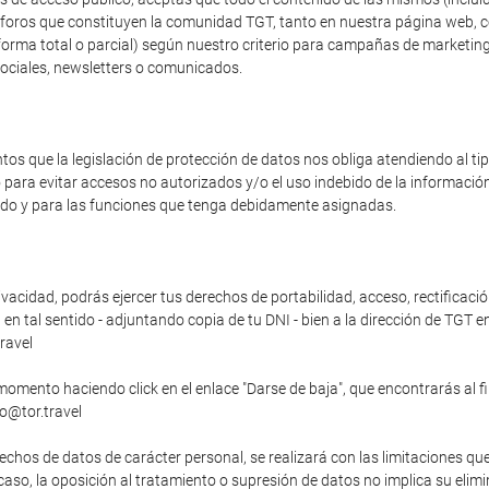
os foros que constituyen la comunidad TGT, tanto en nuestra página web, 
forma total o parcial) según nuestro criterio para campañas de marketing
sociales, newsletters o comunicados.
s que la legislación de protección de datos nos obliga atendiendo al t
o para evitar accesos no autorizados y/o el uso indebido de la informaci
zado y para las funciones que tenga debidamente asignadas.
vacidad, podrás ejercer tus derechos de portabilidad, acceso, rectificació
n tal sentido - adjuntando copia de tu DNI - bien a la dirección de TGT en
ravel
momento haciendo click en el enlace "Darse de baja", que encontrarás al f
fo@tor.travel
echos de datos de carácter personal, se realizará con las limitaciones qu
o caso, la oposición al tratamiento o supresión de datos no implica su elim