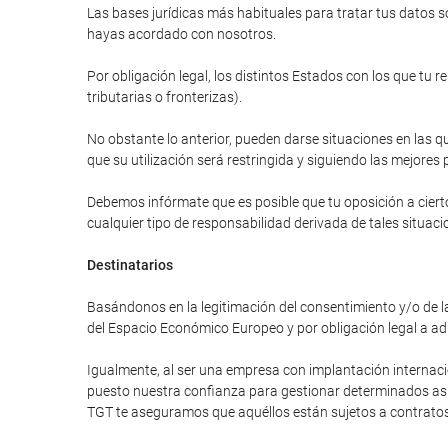
Las bases jurídicas más habituales para tratar tus datos so
hayas acordado con nosotros.
Por obligación legal, los distintos Estados con los que tu 
tributarias o fronterizas).
No obstante lo anterior, pueden darse situaciones en las qu
que su utilización será restringida y siguiendo las mejores 
Debemos infórmate que es posible que tu oposición a cierto
cualquier tipo de responsabilidad derivada de tales situaci
Destinatarios
Basándonos en la legitimación del consentimiento y/o de la
del Espacio Económico Europeo y por obligación legal a ad
Igualmente, al ser una empresa con implantación internac
puesto nuestra confianza para gestionar determinados asunt
TGT te aseguramos que aquéllos están sujetos a contratos 