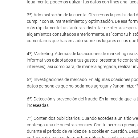
Igualmente, podemos utilizar tus datos con fines analítico
3º) Administración de la cuenta: Ofrecemos la posibilidad 
cumplir con su mantenimiento y optimización. De esa forma
más rápidamente tus facturas, disfrutar de ofertas especial
alojamientos consultados anteriormente, así como tu histór
comentarios que has enviado sobre los lugares en los que t
4º) Marketing: Además de las acciones de marketing realiz
informativos adaptados a tus gustos, presentarte conteni
intereses), así como para, de manera agregada, realizar in
5º) Investigaciones de mercado: En algunas ocasiones pode
datos personales que no podamos agregar y ?anonimizar?
6º) Detección y prevención del fraude: En la medida que la 
indeseadas.
7º) Contenidos publicitarios: Cuando accedes a un sitio we
contenga una de nuestras cookies. Con tu permiso previo, e
durante el periodo de validez de la cookie en cuestión. De
software del navegador que has utilizado al entrar o visitar