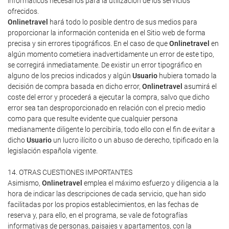
informáticos necesarios para la utilización de los servicios
ofrecidos.
Onlinetravel
hará todo lo posible dentro de sus medios para
proporcionar la información contenida en el Sitio web de forma
precisa y sin errores tipográficos. En el caso de que
Onlinetravel
en
algún momento cometiera inadvertidamente un error de este tipo,
se corregirá inmediatamente. De existir un error tipográfico en
alguno de los precios indicados y algún
Usuario
hubiera tomado la
decisión de compra basada en dicho error,
Onlinetravel
asumirá el
coste del error y procederá a ejecutar la compra, salvo que dicho
error sea tan desproporcionado en relación con el precio medio
como para que resulte evidente que cualquier persona
medianamente diligente lo percibiría, todo ello con el fin de evitar a
dicho
Usuario
un lucro ilícito o un abuso de derecho, tipificado en la
legislación española vigente.
14. OTRAS CUESTIONES IMPORTANTES
Asimismo,
Onlinetravel
emplea el máximo esfuerzo y diligencia a la
hora de indicar las descripciones de cada servicio, que han sido
facilitadas por los propios establecimientos, en las fechas de
reserva y, para ello, en el programa, se vale de fotografías
informativas de personas, paisajes y apartamentos, con la