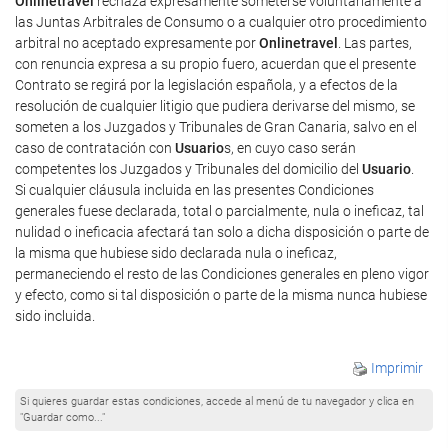
Onlinetravel
rechaza expresamente someterse voluntariamente a
las Juntas Arbitrales de Consumo o a cualquier otro procedimiento
arbitral no aceptado expresamente por
Onlinetravel
. Las partes,
con renuncia expresa a su propio fuero, acuerdan que el presente
Contrato se regirá por la legislación española, y a efectos de la
resolución de cualquier litigio que pudiera derivarse del mismo, se
someten a los Juzgados y Tribunales de Gran Canaria, salvo en el
caso de contratación con
Usuario
s, en cuyo caso serán
competentes los Juzgados y Tribunales del domicilio del
Usuario
.
Si cualquier cláusula incluida en las presentes Condiciones
generales fuese declarada, total o parcialmente, nula o ineficaz, tal
nulidad o ineficacia afectará tan solo a dicha disposición o parte de
la misma que hubiese sido declarada nula o ineficaz,
permaneciendo el resto de las Condiciones generales en pleno vigor
y efecto, como si tal disposición o parte de la misma nunca hubiese
sido incluida.
Imprimir
Si quieres guardar estas condiciones, accede al menú de tu navegador y clica en
"Guardar como..."