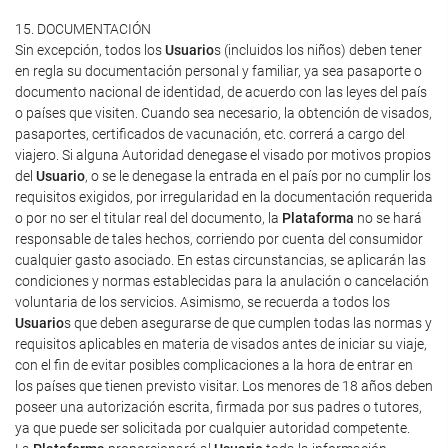
15. DOCUMENTACIÓN
Sin excepción, todos los
Usuario
s (incluidos los niños) deben tener
en regla su documentación personal y familiar, ya sea pasaporte o
documento nacional de identidad, de acuerdo con las leyes del país
o países que visiten. Cuando sea necesario, la obtención de visados,
pasaportes, certificados de vacunación, etc. correrá a cargo del
viajero. Si alguna Autoridad denegase el visado por motivos propios
del
Usuario
, o se le denegase la entrada en el país por no cumplir los
requisitos exigidos, por irregularidad en la documentación requerida
o por no ser el titular real del documento, la
Plataforma
no se hará
responsable de tales hechos, corriendo por cuenta del consumidor
cualquier gasto asociado. En estas circunstancias, se aplicarán las
condiciones y normas establecidas para la anulación o cancelación
voluntaria de los servicios. Asimismo, se recuerda a todos los
Usuario
s que deben asegurarse de que cumplen todas las normas y
requisitos aplicables en materia de visados antes de iniciar su viaje,
con el fin de evitar posibles complicaciones a la hora de entrar en
los países que tienen previsto visitar. Los menores de 18 años deben
poseer una autorización escrita, firmada por sus padres o tutores,
ya que puede ser solicitada por cualquier autoridad competente.