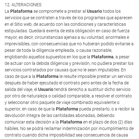
12. ALTERACIONES
La
Plataforma
se compromete a prestar al
Usuario
todos los
servicios que se contraten a través de los programas que aparecen
en el Sitio web, de acuerdo con las condiciones y características
estipuladas. Quedará exenta de esta obligación en caso de fuerza
mayor, es decir, circunstancias ajenas a su voluntad, anormales e
imprevisibles, con consecuencias que no hubieran podido evitarse a
pesar de toda la diligencia empleada, o causa razonable,
englobando aquellos supuestos en los que la
Plataforma
, a pesar
de actuar con la debida diligencia y previsión, no pudiera prestar los
servicios contratados por causas que no le sean imputables. En
caso de que a la
Plataforma
le resulte imposible prestar un servicio
después de haber ejecutado el contrato pero antes de la fecha de
salida del viaje, el
Usuario
tendrá derecho a sustituir dicho servicio
por otro de naturaleza o calidad comparable, a resolver el contrato
y seleccionar otro paquete de viaje combinado equivalente o
superior, en caso de que la
Plataforma
pueda prestarlo, o a recibir la
devolución íntegra de las cantidades abonadas, debiendo
comunicar esta decisión a la
Plataforma
en el plazo de dos (2) días
hábiles. No se podrá reclamar indemnización por incumplimiento de
contrato cuando dicha imposibilidad sea consecuencia de causa