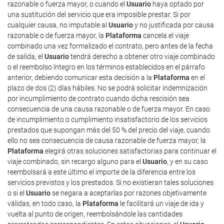
razonable o fuerza mayor, o cuando el
Usuario
haya optado por
una sustitución del servicio que era imposible prestar. Si por
cualquier causa, no imputable al
Usuario
y no justificada por causa
razonable o de fuerza mayor, la
Plataforma
cancela el viaje
combinado una vez formalizado el contrato, pero antes de la fecha
de salida, el
Usuario
tendrá derecho a obtener otro viaje combinado
o el reembolso íntegro en los términos establecidos en el párrafo
anterior, debiendo comunicar esta decisión a la
Plataforma
en el
plazo de dos (2) días hábiles. No se podrá solicitar indemnización
por incumplimiento de contrato cuando dicha rescisión sea
consecuencia de una causa razonable o de fuerza mayor. En caso
de incumplimiento o cumplimiento insatisfactorio de los servicios
prestados que supongan más del 50 % del precio del viaje, cuando
ello no sea consecuencia de causa razonable de fuerza mayor, la
Plataforma
elegirá otras soluciones satisfactorias para continuar el
viaje combinado, sin recargo alguno para el
Usuario
, y en su caso
reembolsará a este último el importe de la diferencia entre los
servicios previstos y los prestados. Si no existieran tales soluciones
o si el
Usuario
se negara a aceptarlas por razones objetivamente
válidas, en todo caso, la
Plataforma
le facilitará un viaje de ida y
vuelta al punto de origen, reembolsándole las cantidades