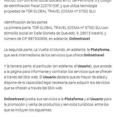
Mundo, con domicilio social ubicado en C/ del Pervindre, 3 y código
de identificación fiscal 22579153F, y que utiliza tecnología
propiedad de TOR GLOBAL TRAVEL (CICMA nº 3750) SLU.
Identificación de las partes
La primera parte, TOR GLOBAL TRAVEL (CICMA nº 3750) SLU con
domicilio social en Calle Glorieta de Quevedo, 9, 28015 Madrid, y
número de CIF B87500856, en adelante,
Onlinetravel
.
La segunda parte, La Vuelta Al Mundo, en adelante, la
Plataforma
,
que será intermediaria de los servicios que ofrece
Onlinetravel
.
Y la tercera parte, el particular (en adelante, el
Usuario
), que accede
a la página para informarse y contratar los servicios que se ofrecen
a través del Sitio web. El
Usuario
declara que es mayor de edad y
dispone de la capacidad legal necesaria para adquirir los servicios
que se ofrecen a través del Sitio web.
Onlinetravel
presta sus servicios a la
Plataforma
y al
Usuario
para
la promoción y venta de productos y servicios turísticos, entre los
que se incluyen los siguientes: