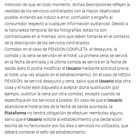
intención de que, en todo momento, dichas descripciones reflejen la
realidad de los servicios contratados con la mayor objetividad
posible, evitando así inducir a error, confusión o engaño al
consumidor respecto a cualquier información sustancial. Debido a
la naturaleza temporal de las fotografías, estas no son
contractuales en sí mismas, sino que deben tomarse en el contexto
de la descripción de los servicios contratados.
Comidas: en el caso de PENSION COMPLETA, el desayuno, la
comida y la cena se servirán en el hotel. La primera cena se servirá
en la fecha de entrada y la última comida se servirá en la fecha de
salida (esto lo podrá modificar el
Usuario
mediante solicitud previa
al hotel, una vez alojado en el establecimiento). En el caso de MEDIA
PENSIÓN, se servirá desayuno y cena, salvo que el
Usuario
elija otra
cosa y el hotel esté dispuesto a aceptar dicha sustitución (por
ejemplo, sustituir la cena por otra comida), excepto cuando se
especifique en los servicios a prestar. En caso de que el
Usuario
abandone el hotel antes de la fecha de salida acordada, la
Plataforma
no tendrá obligación de efectuar reembolso alguno,
salvo que el
Usuario
solicite al establecimiento una declaración
escrita de no facturación por los días o servicios no utilizados, que
deberá contener el sello del establecimiento.