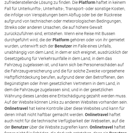
zufriedenstellende Lösung zu finden. Die
Platform
haftet in keinem
Fall für Unterkunfts-, Unterhalts-, Transport- oder sonstige Kosten,
die infolge von Verspätungen beim Abflug oder bei der Rückreise
aufgrund von technischen oder meteorologischen Bedingungen,
Streiks oder anderen Ursachen, die auf höhere Gewalt
zurückzuführen sind, entstehen. Wenn eine Reise mit Bussen
durchgeführt wird, die der
Platform
gehören oder von ihr gemietet
wurden, unterwirft sich der
Benutzer
im Falle eines Unfalls,
unabhängig von dem Land, in dem er sich ereignet, ausdrücklich der
Gesetzgebung für Verkehrsunfälle in dem Land, in dem das
Fahrzeug zugelassen ist, und kann sich bei Personenschäden auf
die Fahrzeugversicherung und die für solche Zwecke vorgesehene
Haftpflichtdeckung berufen, aufgrund derer den Betroffenen, den
Begünstigten oder ihren gesetzlichen Vertretern in dem Land, in
dem die Fahrzeuge zugelassen sind, und in der gesetzlichen
Währung dieses Landes eine Entschädigung gezahlt werden muss.
Auf der Website können Links zu anderen Websites vorhanden sein.
Onlinetravel
hat keine Kontrolle über diese Websites und kann für
deren Inhalt nicht haftbar gemacht werden.
Onlinetravel
haftet
auch nicht für die technische Verfügbarkeit der Webseiten, auf die
der
Benutzer
über die Website zugreifen kann.
Onlinetravel
haftet