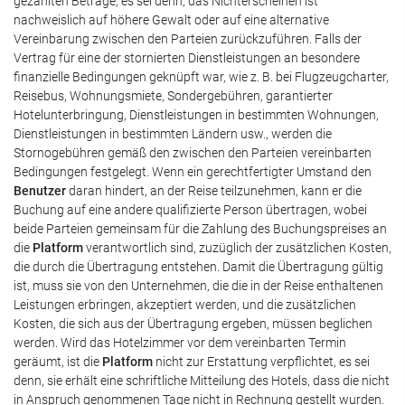
gezahlten Beträge, es sei denn, das Nichterscheinen ist
nachweislich auf höhere Gewalt oder auf eine alternative
Vereinbarung zwischen den Parteien zurückzuführen. Falls der
Vertrag für eine der stornierten Dienstleistungen an besondere
finanzielle Bedingungen geknüpft war, wie z. B. bei Flugzeugcharter,
Reisebus, Wohnungsmiete, Sondergebühren, garantierter
Hotelunterbringung, Dienstleistungen in bestimmten Wohnungen,
Dienstleistungen in bestimmten Ländern usw., werden die
Stornogebühren gemäß den zwischen den Parteien vereinbarten
Bedingungen festgelegt. Wenn ein gerechtfertigter Umstand den
Benutzer
daran hindert, an der Reise teilzunehmen, kann er die
Buchung auf eine andere qualifizierte Person übertragen, wobei
beide Parteien gemeinsam für die Zahlung des Buchungspreises an
die
Platform
verantwortlich sind, zuzüglich der zusätzlichen Kosten,
die durch die Übertragung entstehen. Damit die Übertragung gültig
ist, muss sie von den Unternehmen, die die in der Reise enthaltenen
Leistungen erbringen, akzeptiert werden, und die zusätzlichen
Kosten, die sich aus der Übertragung ergeben, müssen beglichen
werden. Wird das Hotelzimmer vor dem vereinbarten Termin
geräumt, ist die
Platform
nicht zur Erstattung verpflichtet, es sei
denn, sie erhält eine schriftliche Mitteilung des Hotels, dass die nicht
in Anspruch genommenen Tage nicht in Rechnung gestellt wurden.