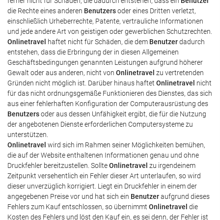
ferner nicht für Schäden, die dadurch entstehen, dass ein
Benutzer
die Rechte eines anderen
Benutzers
oder eines Dritten verletzt,
einschließlich Urheberrechte, Patente, vertrauliche Informationen
und jede andere Art von geistigen oder gewerblichen Schutzrechten.
Onlinetravel
haftet nicht für Schäden, die dem
Benutzer
dadurch
entstehen, dass die Erbringung der in diesen Allgemeinen
Geschäftsbedingungen genannten Leistungen aufgrund höherer
Gewalt oder aus anderen, nicht von
Onlinetravel
zu vertretenden
Gründen nicht möglich ist. Darüber hinaus haftet
Onlinetravel
nicht
für das nicht ordnungsgemäße Funktionieren des Dienstes, das sich
aus einer fehlerhaften Konfiguration der Computerausrüstung des
Benutzers
oder aus dessen Unfähigkeit ergibt, die für die Nutzung
der angebotenen Dienste erforderlichen Computersysteme zu
unterstützen.
Onlinetravel
wird sich im Rahmen seiner Möglichkeiten bemühen,
die auf der Website enthaltenen Informationen genau und ohne
Druckfehler bereitzustellen. Sollte
Onlinetravel
zu irgendeinem
Zeitpunkt versehentlich ein Fehler dieser Art unterlaufen, so wird
dieser unverzüglich korrigiert. Liegt ein Druckfehler in einem der
angegebenen Preise vor und hat sich ein
Benutzer
aufgrund dieses
Fehlers zum Kauf entschlossen, so übernimmt
Onlinetravel
die
Kosten des Fehlers und löst den Kauf ein, es sei denn, der Fehler ist