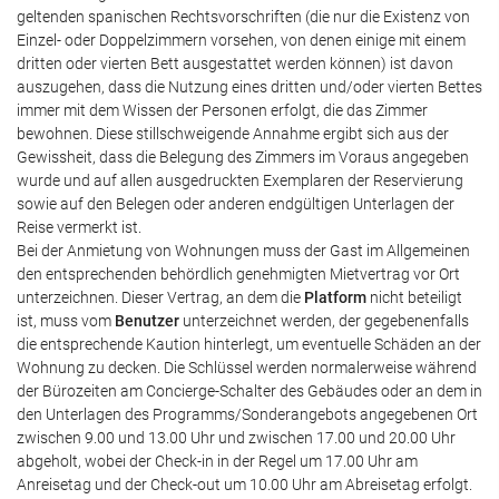
geltenden spanischen Rechtsvorschriften (die nur die Existenz von
Einzel- oder Doppelzimmern vorsehen, von denen einige mit einem
dritten oder vierten Bett ausgestattet werden können) ist davon
auszugehen, dass die Nutzung eines dritten und/oder vierten Bettes
immer mit dem Wissen der Personen erfolgt, die das Zimmer
bewohnen. Diese stillschweigende Annahme ergibt sich aus der
Gewissheit, dass die Belegung des Zimmers im Voraus angegeben
wurde und auf allen ausgedruckten Exemplaren der Reservierung
sowie auf den Belegen oder anderen endgültigen Unterlagen der
Reise vermerkt ist.
Bei der Anmietung von Wohnungen muss der Gast im Allgemeinen
den entsprechenden behördlich genehmigten Mietvertrag vor Ort
unterzeichnen. Dieser Vertrag, an dem die
Platform
nicht beteiligt
ist, muss vom
Benutzer
unterzeichnet werden, der gegebenenfalls
die entsprechende Kaution hinterlegt, um eventuelle Schäden an der
Wohnung zu decken. Die Schlüssel werden normalerweise während
der Bürozeiten am Concierge-Schalter des Gebäudes oder an dem in
den Unterlagen des Programms/Sonderangebots angegebenen Ort
zwischen 9.00 und 13.00 Uhr und zwischen 17.00 und 20.00 Uhr
abgeholt, wobei der Check-in in der Regel um 17.00 Uhr am
Anreisetag und der Check-out um 10.00 Uhr am Abreisetag erfolgt.