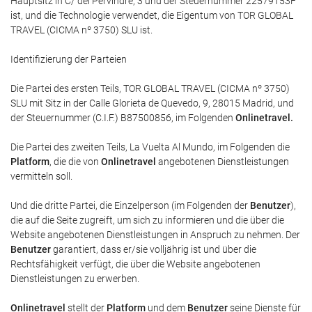
Hauptsitz in C/ del Pervindre, 3 und der Steuernummer 22579153F
ist, und die Technologie verwendet, die Eigentum von TOR GLOBAL
TRAVEL (CICMA nº 3750) SLU ist.
Identifizierung der Parteien
Die Partei des ersten Teils, TOR GLOBAL TRAVEL (CICMA nº 3750)
SLU mit Sitz in der Calle Glorieta de Quevedo, 9, 28015 Madrid, und
der Steuernummer (C.I.F.) B87500856, im Folgenden
Onlinetravel
.
Die Partei des zweiten Teils, La Vuelta Al Mundo, im Folgenden die
Platform
, die die von
Onlinetravel
angebotenen Dienstleistungen
vermitteln soll.
Und die dritte Partei, die Einzelperson (im Folgenden der
Benutzer
),
die auf die Seite zugreift, um sich zu informieren und die über die
Website angebotenen Dienstleistungen in Anspruch zu nehmen. Der
Benutzer
garantiert, dass er/sie volljährig ist und über die
Rechtsfähigkeit verfügt, die über die Website angebotenen
Dienstleistungen zu erwerben.
Onlinetravel
stellt der
Platform
und dem
Benutzer
seine Dienste für