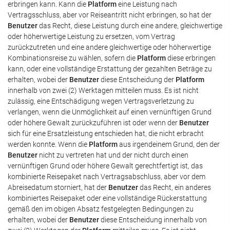
erbringen kann. Kann die
Platform
eine Leistung nach
Vertragsschluss, aber vor Reiseantritt nicht erbringen, so hat der
Benutzer
das Recht, diese Leistung durch eine andere, gleichwertige
oder höherwertige Leistung zu ersetzen, vom Vertrag
zurückzutreten und eine andere gleichwertige oder höherwertige
Kombinationsreise zu wählen, sofern die
Platform
diese erbringen
kann, oder eine vollständige Erstattung der gezahlten Beträge zu
erhalten, wobei der
Benutzer
diese Entscheidung der
Platform
innerhalb von zwei (2) Werktagen mitteilen muss. Es ist nicht
zulässig, eine Entschädigung wegen Vertragsverletzung zu
verlangen, wenn die Unmöglichkeit auf einen vernünftigen Grund
oder höhere Gewalt zurückzuführen ist oder wenn der
Benutzer
sich für eine Ersatzleistung entschieden hat, die nicht erbracht
werden konnte. Wenn die
Platform
aus irgendeinem Grund, den der
Benutzer
nicht zu vertreten hat und der nicht durch einen
vernünftigen Grund oder höhere Gewalt gerechtfertigt ist, das
kombinierte Reisepaket nach Vertragsabschluss, aber vor dem
Abreisedatum storniert, hat der
Benutzer
das Recht, ein anderes
kombiniertes Reisepaket oder eine vollständige Rückerstattung
gemäß den im obigen Absatz festgelegten Bedingungen zu
erhalten, wobei der
Benutzer
diese Entscheidung innerhalb von