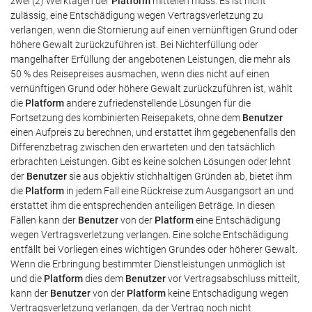
zwei (2) Werktagen der
Platform
mitteilen muss. Es ist nicht
zulässig, eine Entschädigung wegen Vertragsverletzung zu
verlangen, wenn die Stornierung auf einen vernünftigen Grund oder
höhere Gewalt zurückzuführen ist. Bei Nichterfüllung oder
mangelhafter Erfüllung der angebotenen Leistungen, die mehr als
50 % des Reisepreises ausmachen, wenn dies nicht auf einen
vernünftigen Grund oder höhere Gewalt zurückzuführen ist, wählt
die
Platform
andere zufriedenstellende Lösungen für die
Fortsetzung des kombinierten Reisepakets, ohne dem
Benutzer
einen Aufpreis zu berechnen, und erstattet ihm gegebenenfalls den
Differenzbetrag zwischen den erwarteten und den tatsächlich
erbrachten Leistungen. Gibt es keine solchen Lösungen oder lehnt
der
Benutzer
sie aus objektiv stichhaltigen Gründen ab, bietet ihm
die
Platform
in jedem Fall eine Rückreise zum Ausgangsort an und
erstattet ihm die entsprechenden anteiligen Beträge. In diesen
Fällen kann der
Benutzer
von der
Platform
eine Entschädigung
wegen Vertragsverletzung verlangen. Eine solche Entschädigung
entfällt bei Vorliegen eines wichtigen Grundes oder höherer Gewalt.
Wenn die Erbringung bestimmter Dienstleistungen unmöglich ist
und die
Platform
dies dem
Benutzer
vor Vertragsabschluss mitteilt,
kann der
Benutzer
von der
Platform
keine Entschädigung wegen
Vertragsverletzung verlangen, da der Vertrag noch nicht