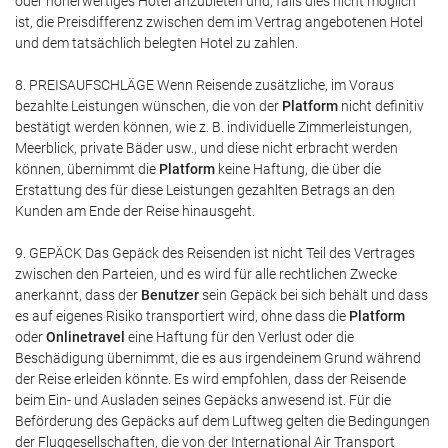
oder höherwertiges Hotel anzubieten und, falls dies nicht möglich
ist, die Preisdifferenz zwischen dem im Vertrag angebotenen Hotel
und dem tatsächlich belegten Hotel zu zahlen.
8. PREISAUFSCHLÄGE Wenn Reisende zusätzliche, im Voraus
bezahlte Leistungen wünschen, die von der
Platform
nicht definitiv
bestätigt werden können, wie z. B. individuelle Zimmerleistungen,
Meerblick, private Bäder usw., und diese nicht erbracht werden
können, übernimmt die
Platform
keine Haftung, die über die
Erstattung des für diese Leistungen gezahlten Betrags an den
Kunden am Ende der Reise hinausgeht.
9. GEPÄCK Das Gepäck des Reisenden ist nicht Teil des Vertrages
zwischen den Parteien, und es wird für alle rechtlichen Zwecke
anerkannt, dass der
Benutzer
sein Gepäck bei sich behält und dass
es auf eigenes Risiko transportiert wird, ohne dass die
Platform
oder
Onlinetravel
eine Haftung für den Verlust oder die
Beschädigung übernimmt, die es aus irgendeinem Grund während
der Reise erleiden könnte. Es wird empfohlen, dass der Reisende
beim Ein- und Ausladen seines Gepäcks anwesend ist. Für die
Beförderung des Gepäcks auf dem Luftweg gelten die Bedingungen
der Fluggesellschaften, die von der International Air Transport