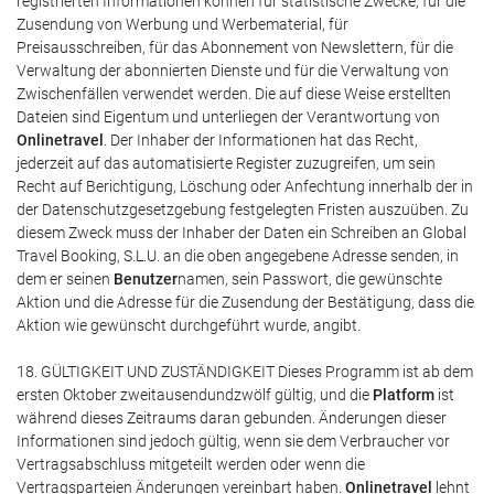
registrierten Informationen können für statistische Zwecke, für die
Zusendung von Werbung und Werbematerial, für
Preisausschreiben, für das Abonnement von Newslettern, für die
Verwaltung der abonnierten Dienste und für die Verwaltung von
Zwischenfällen verwendet werden. Die auf diese Weise erstellten
Dateien sind Eigentum und unterliegen der Verantwortung von
Onlinetravel
. Der Inhaber der Informationen hat das Recht,
jederzeit auf das automatisierte Register zuzugreifen, um sein
Recht auf Berichtigung, Löschung oder Anfechtung innerhalb der in
der Datenschutzgesetzgebung festgelegten Fristen auszuüben. Zu
diesem Zweck muss der Inhaber der Daten ein Schreiben an Global
Travel Booking, S.L.U. an die oben angegebene Adresse senden, in
dem er seinen
Benutzer
namen, sein Passwort, die gewünschte
Aktion und die Adresse für die Zusendung der Bestätigung, dass die
Aktion wie gewünscht durchgeführt wurde, angibt.
18. GÜLTIGKEIT UND ZUSTÄNDIGKEIT Dieses Programm ist ab dem
ersten Oktober zweitausendundzwölf gültig, und die
Platform
ist
während dieses Zeitraums daran gebunden. Änderungen dieser
Informationen sind jedoch gültig, wenn sie dem Verbraucher vor
Vertragsabschluss mitgeteilt werden oder wenn die
Vertragsparteien Änderungen vereinbart haben.
Onlinetravel
lehnt