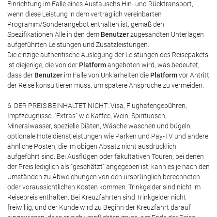
Einrichtung im Falle eines Austauschs Hin- und Rücktransport,
wenn diese Leistung in dem vertraglich vereinbarten
Programm/Sonderangebot enthalten ist, gemäß den
Spezifikationen Alle in den dem
Benutzer
zugesandten Unterlagen
aufgeführten Leistungen und Zusatzleistungen.
Die einzige authentische Auslegung der Leistungen des Reisepakets
ist diejenige, die von der
Platform
angeboten wird, was bedeutet,
dass der
Benutzer
im Falle von Unklarheiten die
Platform
vor Antritt
der Reise konsultieren muss, um spätere Ansprüche zu vermeiden.
6. DER PREIS BEINHALTET NICHT: Visa, Flughafengebühren,
Impfzeugnisse, "Extras" wie Kaffee, Wein, Spirituosen,
Mineralwasser, spezielle Diäten, Wäsche waschen und bügeln,
optionale Hoteldienstleistungen wie Parken und Pay-TV und andere
ähnliche Posten, die im obigen Absatz nicht ausdrücklich
aufgeführt sind. Bei Ausflügen oder fakultativen Touren, bei denen
der Preis lediglich als "geschätzt" angegeben ist, kann es je nach den
Umständen zu Abweichungen von den ursprünglich berechneten
oder voraussichtlichen Kosten kommen. Trinkgelder sind nicht im
Reisepreis enthalten. Bei Kreuzfahrten sind Trinkgelder nicht
freiwillig, und der Kunde wird zu Beginn der Kreuzfahrt darauf