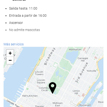
Salida hasta: 11:00
Entrada a partir de: 16:00
Ascensor
No admite mascotas
Comida y bebida
Más servicios
Restaurante a la carta
+
Bar
−
Cafetera en zonas comunes
Servicios de recepción
Recepción 24 horas
Guardaequipaje
Instalaciones de negocios