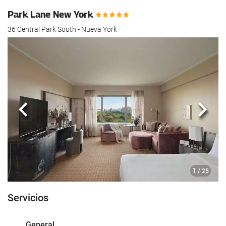
Park Lane New York
36 Central Park South - Nueva York
Anterior
Sigui
1
/ 25
Servicios
General