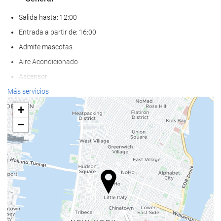
Salida hasta: 12:00
Entrada a partir de: 16:00
Admite mascotas
Aire Acondicionado
Ascensor
Adaptado para personas con movilidad reducida
Más servicios
Habitaciones No fumadores
+
−
Servicios de recepción
Guardaequipaje
Caja fuerte
Cambio de divisa
Información turística
Comida y bebida