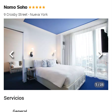
Nomo Soho
9 Crosby Street - Nueva York
Anterior
Sigui
1
/ 25
Servicios
General