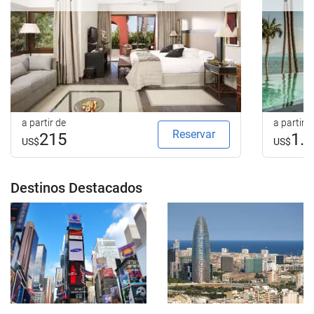
a partir de
a partir d
Reservar
215
1.
US$
US$
Destinos Destacados