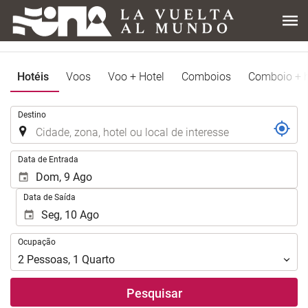
Hotéis
Voos
Voo + Hotel
Comboios
Comboio + h
.
Destino
.
Data de Entrada
Data de Saída
Ocupação
Ocupação
2
Pessoas
,
1
Quarto
Pesquisar