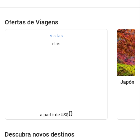
Ofertas de Viagens
Visitas
dias
Japón Bá
0
a partir de
US$
Descubra novos destinos