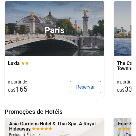
París
Luxia
The Capi
Townho
a partir de
a partir de
Reservar
165
33
US$
US$
Promoções de Hotéis
Asia Gardens Hotel & Thai Spa, A Royal
Four Se
Hideaway
Benidorm, Espanha
Ang Thong,